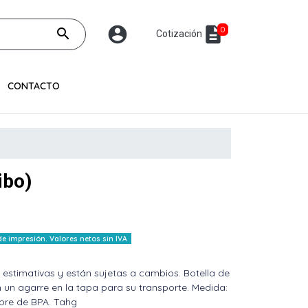
account_circle
description
0
search
Cotización
CONTACTO
ibo)
 impresión. Valores netos sin IVA
 estimativas y están sujetas a cambios. Botella de
 un agarre en la tapa para su transporte. Medida:
ibre de BPA. Tahg