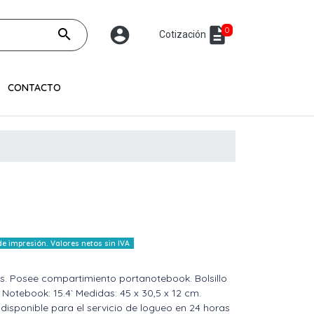
account_circle
description
0
search
Cotización
CONTACTO
 impresión. Valores netos sin IVA
les. Posee compartimiento portanotebook. Bolsillo
Notebook: 15.4` Medidas: 45 x 30,5 x 12 cm.
isponible para el servicio de logueo en 24 horas