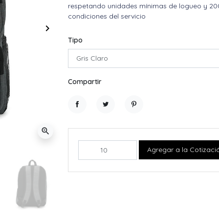
respetando unidades mínimas de logueo y 20
condiciones del servicio
keyboard_arrow_right
Siguiente
Tipo
Compartir
Compartir
Tuitear
Pinterest
zoom_in
Agregar a la Cotizaci