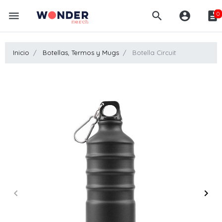
menu
search
account_circle
description
0
Inicio
Botellas, Termos y Mugs
Botella Circuit
keyboard_arrow_left
keyboard_arrow_right
Anterior
Sigui