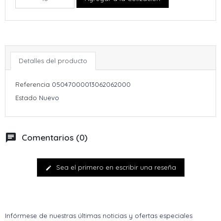
Detalles del producto
Referencia
05047000013062062000
Estado
Nuevo
chat
Comentarios (0)
Sea el primero en escribir una reseña
edit
Infórmese de nuestras últimas noticias y ofertas especiales