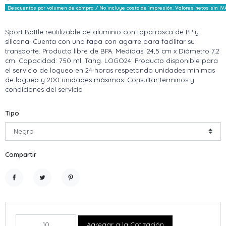
Descuentos por volumen de compra / No incluye costo de impresión. Valores netos sin IV
Sport Bottle reutilizable de aluminio con tapa rosca de PP y
silicona. Cuenta con una tapa con agarre para facilitar su
transporte. Producto libre de BPA. Medidas: 24,5 cm x Diámetro 7,2
cm. Capacidad: 750 ml. Tahg. LOGO24: Producto disponible para
el servicio de logueo en 24 horas respetando unidades mínimas
de logueo y 200 unidades máximas. Consultar términos y
condiciones del servicio
Tipo
Compartir
Compartir
Tuitear
Pinterest
Agregar a la Cotización