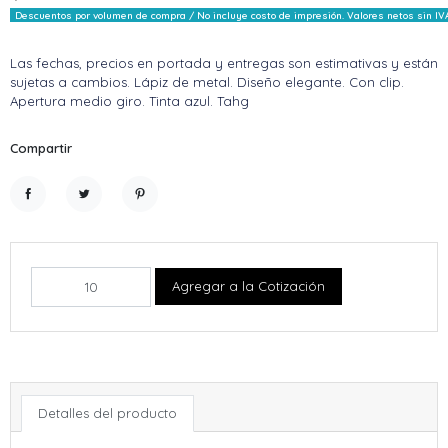
Descuentos por volumen de compra / No incluye costo de impresión. Valores netos sin IV
Las fechas, precios en portada y entregas son estimativas y están
sujetas a cambios. Lápiz de metal. Diseño elegante. Con clip.
Apertura medio giro. Tinta azul. Tahg
Compartir
Compartir
Tuitear
Pinterest
Agregar a la Cotización
Detalles del producto