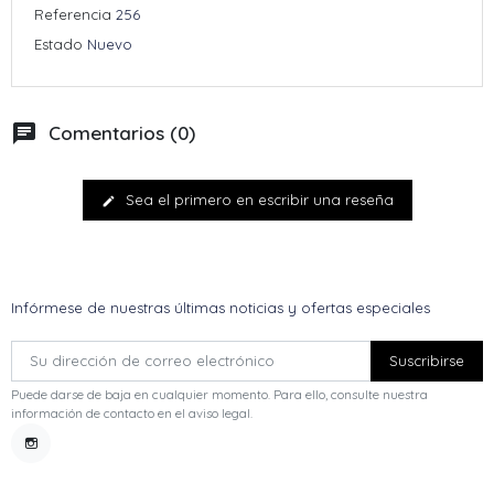
Referencia
256
Estado
Nuevo
chat
Comentarios (0)
Sea el primero en escribir una reseña
edit
Infórmese de nuestras últimas noticias y ofertas especiales
Puede darse de baja en cualquier momento. Para ello, consulte nuestra
información de contacto en el aviso legal.
Instagram