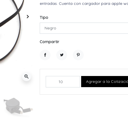
entradas. Cuenta con cargador para apple wa
keyboard_arrow_right
Tipo
Siguiente
Compartir
Compartir
Tuitear
Pinterest
zoom_in
Agregar a la Cotizaci