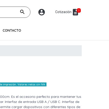
account_circle
description
0
search
Cotización
CONTACTO
 impresión. Valores netos sin IVA
100cm. Es el accesorio perfecto para mantener tus
ar. Interfaz de entrada USB A / USB C. Interfaz de
ermite cargar dispositivos con diferentes tipos de