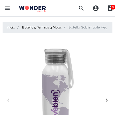
menu
search
account_circle
description
0
Inicio
Botellas, Termos y Mugs
Botella Sublimable Hey
keyboard_arrow_left
keyboard_arrow_right
Anterior
Sigui