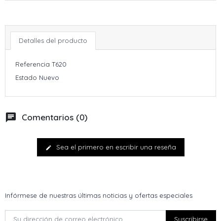
Detalles del producto
Referencia
T620
Estado
Nuevo
chat
Comentarios (0)
Sea el primero en escribir una reseña
edit
Infórmese de nuestras últimas noticias y ofertas especiales