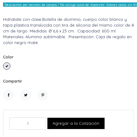
Descuentos por volumen de compra / No incluye costo de impresión. Valores netos sin IV
Hidratate con clase.Botella de aluminio, cuerpo color blanco y
tapa plástica translúcida con tira de silicona del mismo color de 8
cm de largo. Medidas: Ø 6,6 x 23 cm. Capacidad: 600 ml.
Materiales: Aluminio sublimable. Presentación: Caja de regalo en
color negro mate.
Color
Blanco
Compartir
Compartir
Tuitear
Pinterest
Agregar a la Cotización