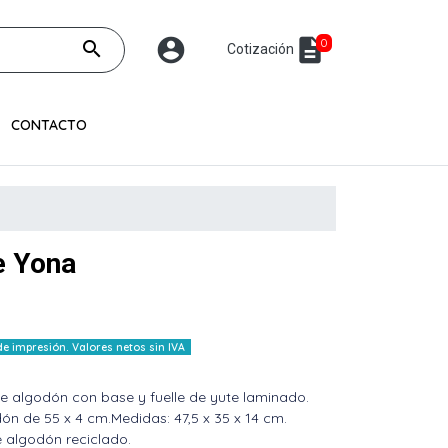
account_circle
description
0
search
Cotización
CONTACTO
e Yona
 impresión. Valores netos sin IVA
de algodón con base y fuelle de yute laminado.
dón de 55 x 4 cm.Medidas: 47,5 x 35 x 14 cm.
e algodón reciclado.