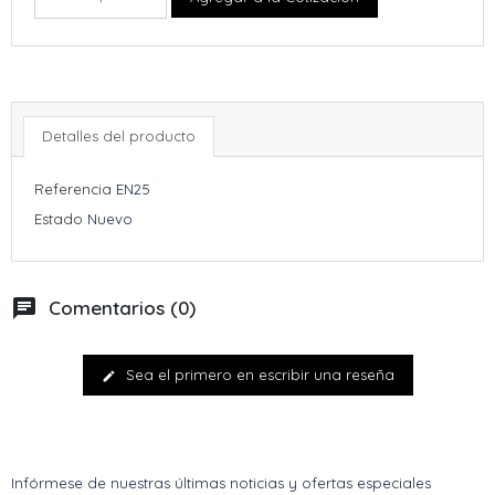
Detalles del producto
Referencia
EN25
Estado
Nuevo
chat
Comentarios (0)
Sea el primero en escribir una reseña
edit
Infórmese de nuestras últimas noticias y ofertas especiales