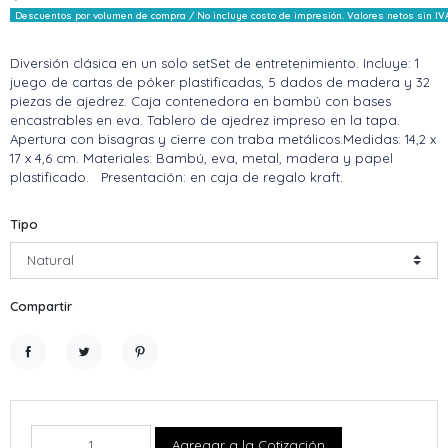
Descuentos por volumen de compra / No incluye costo de impresión. Valores netos sin IV
Diversión clásica en un solo setSet de entretenimiento. Incluye: 1
juego de cartas de póker plastificadas, 5 dados de madera y 32
piezas de ajedrez. Caja contenedora en bambú con bases
encastrables en eva. Tablero de ajedrez impreso en la tapa.
Apertura con bisagras y cierre con traba metálicos.Medidas: 14,2 x
17 x 4,6 cm. Materiales: Bambú, eva, metal, madera y papel
plastificado. Presentación: en caja de regalo kraft.
Tipo
Compartir
Compartir
Tuitear
Pinterest
Agregar a la Cotización