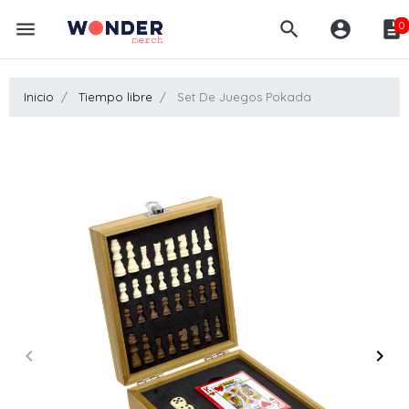
menu
search
account_circle
description
0
Inicio
Tiempo libre
Set De Juegos Pokada
keyboard_arrow_left
keyboard_arrow_right
Anterior
Sigui