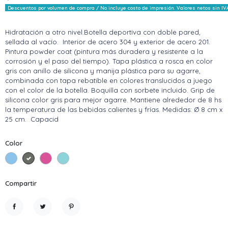
Descuentos por volumen de compra / No incluye costo de impresión. Valores netos sin IV
Hidratación a otro nivel.Botella deportiva con doble pared,
sellada al vacío. Interior de acero 304 y exterior de acero 201.
Pintura powder coat (pintura más duradera y resistente a la
corrosión y el paso del tiempo). Tapa plástica a rosca en color
gris con anillo de silicona y manija plástica para su agarre,
combinada con tapa rebatible en colores translucidos a juego
con el color de la botella. Boquilla con sorbete incluido. Grip de
silicona color gris para mejor agarre. Mantiene alrededor de 8 hs
la temperatura de las bebidas calientes y frías. Medidas: Ø 8 cm x
25 cm. Capacid
Color
Celeste
Gris
Rosa
Aqua
Compartir
Compartir
Tuitear
Pinterest