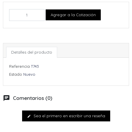
Agregar a la Cotización
Detalles del producto
Referencia
T743
Estado
Nuevo
chat
Comentarios (0)
Sea el primero en escribir una reseña
edit