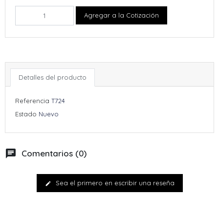
Agregar a la Cotización
Detalles del producto
Referencia
T724
Estado
Nuevo
chat
Comentarios (0)
Sea el primero en escribir una reseña
edit