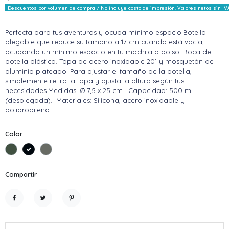
Descuentos por volumen de compra / No incluye costo de impresión. Valores netos sin IV
Perfecta para tus aventuras y ocupa mínimo espacio.Botella
plegable que reduce su tamaño a 17 cm cuando está vacía,
ocupando un mínimo espacio en tu mochila o bolso. Boca de
botella plástica. Tapa de acero inoxidable 201 y mosquetón de
aluminio plateado. Para ajustar el tamaño de la botella,
simplemente retira la tapa y ajusta la altura según tus
necesidades.Medidas: Ø 7,5 x 25 cm. Capacidad: 500 ml.
(desplegada). Materiales: Silicona, acero inoxidable y
polipropileno.
Color
Verde Militar
Negro
Gris
Compartir
Compartir
Tuitear
Pinterest