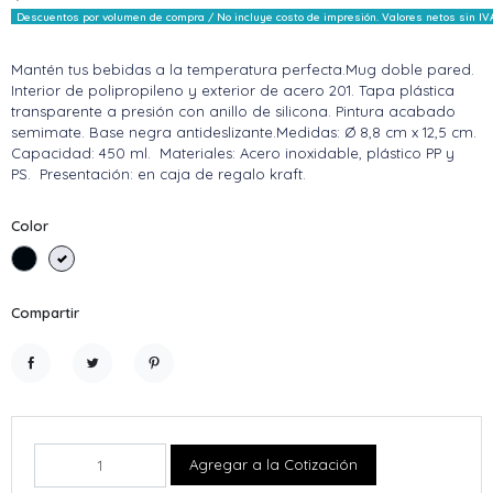
Descuentos por volumen de compra / No incluye costo de impresión. Valores netos sin IV
Mantén tus bebidas a la temperatura perfecta.Mug doble pared.
Interior de polipropileno y exterior de acero 201. Tapa plástica
transparente a presión con anillo de silicona. Pintura acabado
semimate. Base negra antideslizante.Medidas: Ø 8,8 cm x 12,5 cm.
Capacidad: 450 ml. Materiales: Acero inoxidable, plástico PP y
PS. Presentación: en caja de regalo kraft.
Color
Negro
Blanco
Compartir
Compartir
Tuitear
Pinterest
Agregar a la Cotización