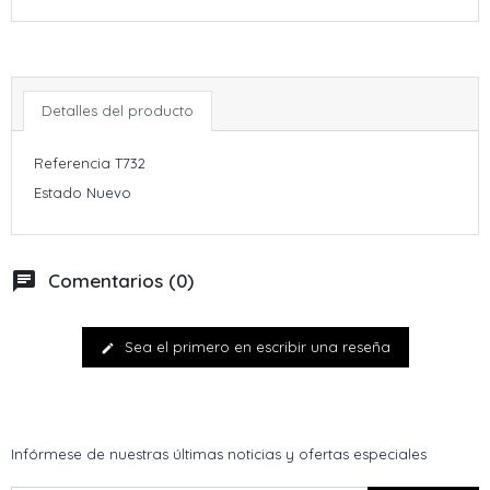
Detalles del producto
Referencia
T732
Estado
Nuevo
chat
Comentarios (0)
Sea el primero en escribir una reseña
edit
Infórmese de nuestras últimas noticias y ofertas especiales