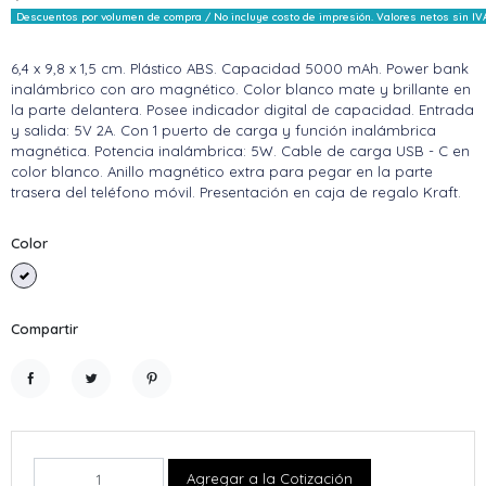
Descuentos por volumen de compra / No incluye costo de impresión. Valores netos sin IV
6,4 x 9,8 x 1,5 cm. Plástico ABS. Capacidad 5000 mAh. Power bank
inalámbrico con aro magnético. Color blanco mate y brillante en
la parte delantera. Posee indicador digital de capacidad. Entrada
y salida: 5V 2A. Con 1 puerto de carga y función inalámbrica
magnética. Potencia inalámbrica: 5W. Cable de carga USB - C en
color blanco. Anillo magnético extra para pegar en la parte
trasera del teléfono móvil. Presentación en caja de regalo Kraft.
Color
Blanco
Compartir
Compartir
Tuitear
Pinterest
Agregar a la Cotización