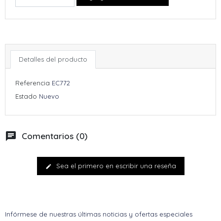
Detalles del producto
Referencia
EC772
Estado
Nuevo
chat
Comentarios (0)
Sea el primero en escribir una reseña
edit
Infórmese de nuestras últimas noticias y ofertas especiales