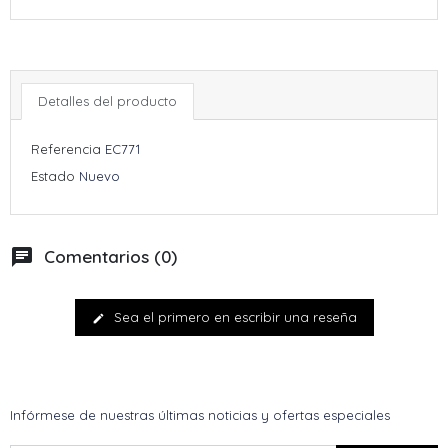
Detalles del producto
Referencia
EC771
Estado
Nuevo
chat
Comentarios (0)
Sea el primero en escribir una reseña
edit
Infórmese de nuestras últimas noticias y ofertas especiales