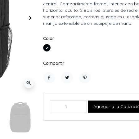
central. Compartimento frontal, interior con bol
horizontal oculto. 2 Bolsillos laterales de red 
superior reforzada, correas ajustables y espal
keyboard_arrow_right
Siguiente
manija extensible de un equipaje de mano.
Color
Negro
Compartir
zoom_in
Compartir
Tuitear
Pinterest
Agregar a la Cotizaci