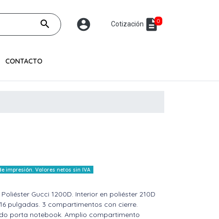
account_circle
description
0
search
Cotización
CONTACTO
 impresión. Valores netos sin IVA
 Poliéster Gucci 1200D. Interior en poliéster 210D
6 pulgadas. 3 compartimentos con cierre.
ado porta notebook. Amplio compartimento