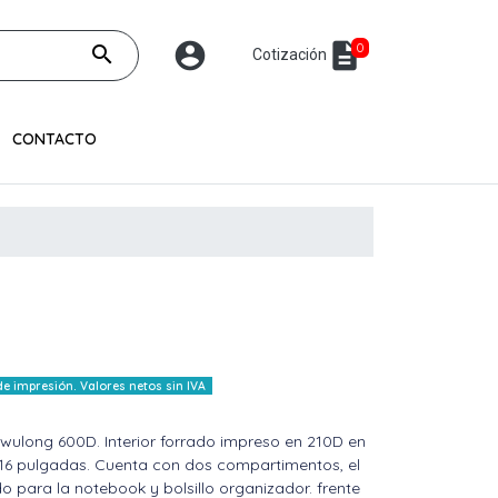
account_circle
description
0
search
Cotización
CONTACTO
 impresión. Valores netos sin IVA
r wulong 600D. Interior forrado impreso en 210D en
 16 pulgadas. Cuenta con dos compartimentos, el
o para la notebook y bolsillo organizador. frente