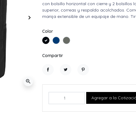
con bolsillo horizontal con cierre y 2 bolsillos
superior, correas y respaldo acolchados. Corre
manija extensible de un equipaje de mano. Tir
keyboard_arrow_right
Siguiente
Color
Negro
Azul
Gris
Compartir
Compartir
Tuitear
Pinterest
zoom_in
Agregar a la Cotizaci