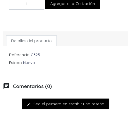
Agregar a la Cotización
Detalles del producto
Referencia
G325
Estado
Nuevo
chat
Comentarios (0)
Sea el primero en escribir una reseña
edit