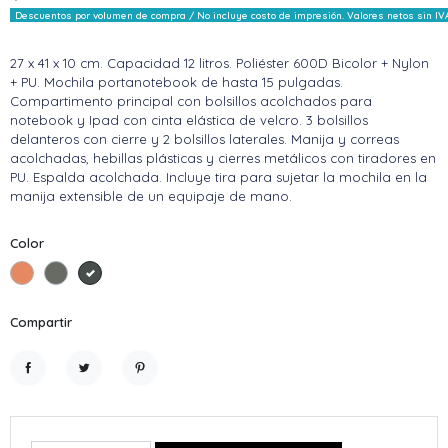
Descuentos por volumen de compra / No incluye costo de impresión. Valores netos sin IV
27 x 41 x 10 cm. Capacidad 12 litros. Poliéster 600D Bicolor + Nylon
+ PU. Mochila portanotebook de hasta 15 pulgadas.
Compartimento principal con bolsillos acolchados para
notebook y Ipad con cinta elástica de velcro. 3 bolsillos
delanteros con cierre y 2 bolsillos laterales. Manija y correas
acolchadas, hebillas plásticas y cierres metálicos con tiradores en
PU. Espalda acolchada. Incluye tira para sujetar la mochila en la
manija extensible de un equipaje de mano.
Color
Gris + Marrón
Gris
Gris+Negro
Compartir
Compartir
Tuitear
Pinterest