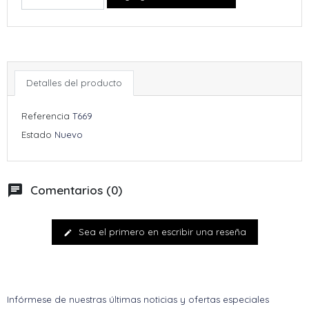
Detalles del producto
Referencia
T669
Estado
Nuevo
chat
Comentarios (0)
Sea el primero en escribir una reseña
edit
Infórmese de nuestras últimas noticias y ofertas especiales