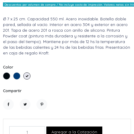
Descuentos por volumen de compra / No incluye costo de impresión. Valores netos sin IV
Ø 7 x 25 cm. Capacidad 550 ml. Acero inoxidable. Botella doble
pared, sellada al vacío. Interior en acero 304 y exterior en acero
201. Tapa de acero 201 a rosca con anillo de silicona. Pintura
Powder coat (pintura más duradera y resistente a la corrosión y
el paso del tiempo). Mantiene por más de 12 hs la temperatura
de las bebidas calientes y 24 hs de las bebidas frías. Presentación
en caja de regalo Kraft.
Color
Negro
Azul
Blanco
Compartir
Compartir
Tuitear
Pinterest
Agregar a la Cotización