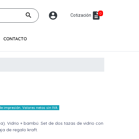
account_circle
description
0
search
Cotización
CONTACTO
 impresión. Valores netos sin IVA
). Vidrio + bambú. Set de dos tazas de vidrio con
a de regalo kraft.