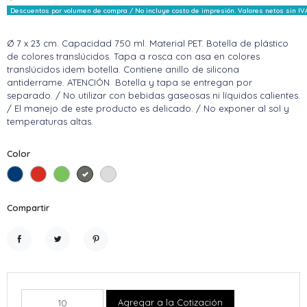
Descuentos por volumen de compra / No incluye costo de impresión. Valores netos sin IV
Ø 7 x 23 cm. Capacidad 750 ml. Material PET. Botella de plástico
de colores translúcidos. Tapa a rosca con asa en colores
translúcidos idem botella. Contiene anillo de silicona
antiderrame. ATENCIÓN Botella y tapa se entregan por
separado. / No utilizar con bebidas gaseosas ni líquidos calientes.
/ El manejo de este producto es delicado. / No exponer al sol y
temperaturas altas.
Color
Azul
Rojo
Verde Manzana
Gris
Transparente
Compartir
Compartir
Tuitear
Pinterest
Agregar a la Cotización