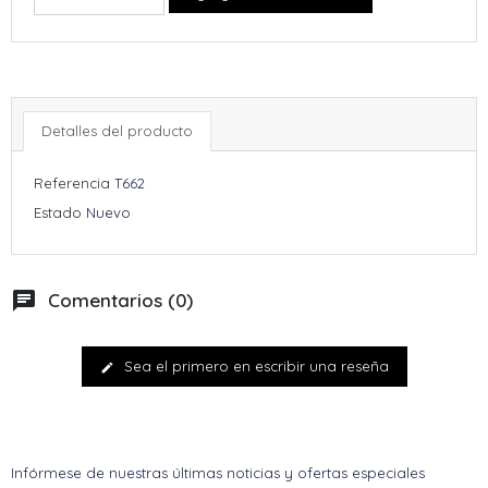
Detalles del producto
Referencia
T662
Estado
Nuevo
chat
Comentarios (0)
Sea el primero en escribir una reseña
edit
Infórmese de nuestras últimas noticias y ofertas especiales