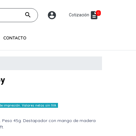
account_circle
description
0
search
Cotización
CONTACTO
oy
 impresión. Valores netos sin IVA
era. Peso 45g. Destapador con mango de madera
t.