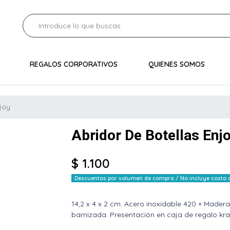
REGALOS CORPORATIVOS
QUIENES SOMOS
joy
Abridor De Botellas Enj
$ 1.100
Descuentos por volumen de compra / No incluye costo de
14,2 x 4 x 2 cm. Acero inoxidable 420 + Mad
barnizada. Presentación en caja de regalo kraf