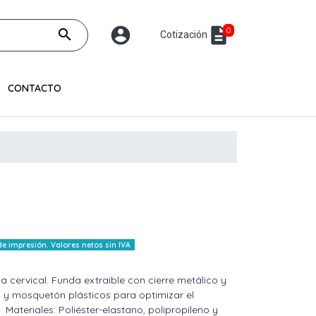
account_circle
description
0
search
Cotización
CONTACTO
 impresión. Valores netos sin IVA
ervical. Funda extraible con cierre metálico y
n y mosquetón plásticos para optimizar el
Materiales: Poliéster-elastano, polipropileno y