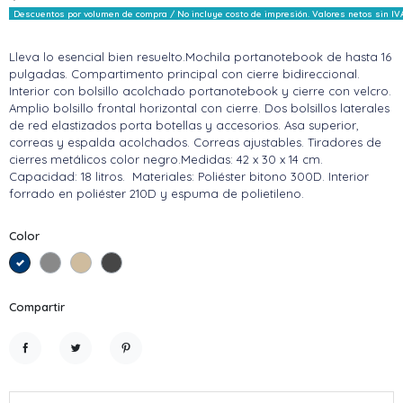
Descuentos por volumen de compra / No incluye costo de impresión. Valores netos sin IV
Lleva lo esencial bien resuelto.Mochila portanotebook de hasta 16
pulgadas. Compartimento principal con cierre bidireccional.
Interior con bolsillo acolchado portanotebook y cierre con velcro.
Amplio bolsillo frontal horizontal con cierre. Dos bolsillos laterales
de red elastizados porta botellas y accesorios. Asa superior,
correas y espalda acolchados. Correas ajustables. Tiradores de
cierres metálicos color negro.Medidas: 42 x 30 x 14 cm.
Capacidad: 18 litros. Materiales: Poliéster bitono 300D. Interior
forrado en poliéster 210D y espuma de polietileno.
Color
Azul
Gris claro
Beige
Gris Oscuro
Compartir
Compartir
Tuitear
Pinterest