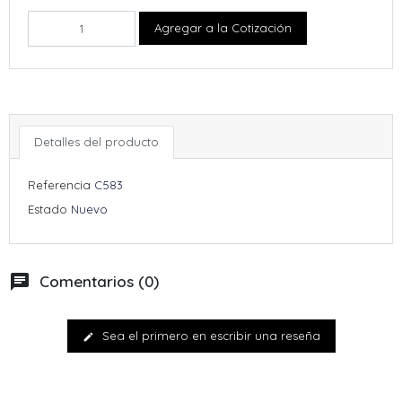
Agregar a la Cotización
Detalles del producto
Referencia
C583
Estado
Nuevo
chat
Comentarios (0)
Sea el primero en escribir una reseña
edit