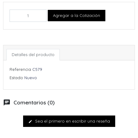
Agregar a la Cotización
Detalles del producto
Referencia
C579
Estado
Nuevo
chat
Comentarios (0)
Sea el primero en escribir una reseña
edit