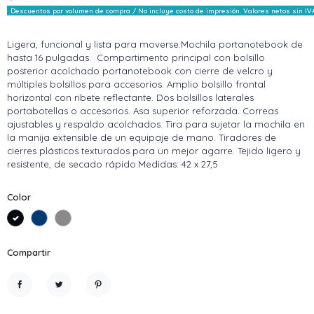
Descuentos por volumen de compra / No incluye costo de impresión. Valores netos sin IV
Ligera, funcional y lista para moverse.Mochila portanotebook de
hasta 16 pulgadas. Compartimento principal con bolsillo
posterior acolchado portanotebook con cierre de velcro y
múltiples bolsillos para accesorios. Amplio bolsillo frontal
horizontal con ribete reflectante. Dos bolsillos laterales
portabotellas o accesorios. Asa superior reforzada. Correas
ajustables y respaldo acolchados. Tira para sujetar la mochila en
la manija extensible de un equipaje de mano. Tiradores de
cierres plásticos texturados para un mejor agarre. Tejido ligero y
resistente, de secado rápido.Medidas: 42 x 27,5
Color
Negro
Azul
Gris claro
Compartir
Compartir
Tuitear
Pinterest