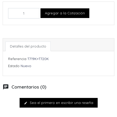
Agregar a la Cotización
Detalles del producto
Referencia
T719K+T720K
Estado
Nuevo
chat
Comentarios (0)
Sea el primero en escribir una reseña
edit