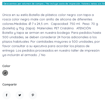
Descuentos por volumen de compra / No incluye costo de impresión. Valores netos sin IV
Única en su estilo.Botella de plástico color negro con tapa a
rosca color negro mate con anillo de silicona de diferentes
colores.Medidas: Ø 7 x 24,5 cm. Capacidad: 750 ml. Peso: 70 g.
(botella) y 15g. (tapa) Materiales: PET Cristalino. ATENCIÓN
Botella y tapa se arman en nuestra bodega. Para pedidos hasta
500 unidades, se deben considerar 24 horas adicionales a los
plazos habituales. Por cantidades mayores a 500 unidades, por
favor consultar a su ejecutiva para acordar los plazos de
entrega. Los pedidos procesados en nuestro taller de impresión
ya incluirán el armado. / No
Color
Gris claro
Compartir
Compartir
Tuitear
Pinterest