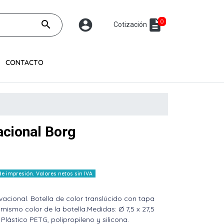
account_circle
description
0
search
Cotización
CONTACTO
acional Borg
 impresión. Valores netos sin IVA
acional. Botella de color translúcido con tapa
 mismo color de la botella.Medidas: Ø 7,5 x 27,5
lástico PETG, polipropileno y silicona.