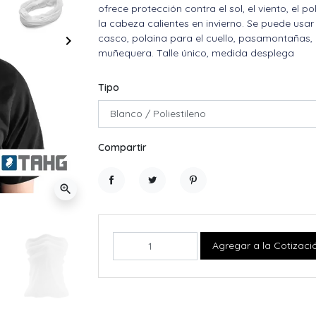
ofrece protección contra el sol, el viento, el p
la cabeza calientes en invierno. Se puede usar 
casco, polaina para el cuello, pasamontañas,
keyboard_arrow_right
Siguiente
muñequera. Talle único, medida desplega
Tipo
Compartir
zoom_in
Compartir
Tuitear
Pinterest
Agregar a la Cotizaci