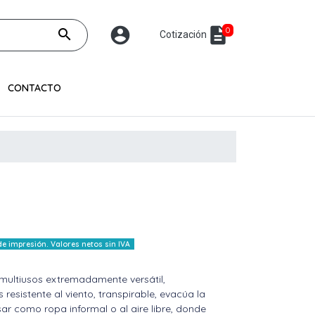
account_circle
description
0
search
Cotización
CONTACTO
 impresión. Valores netos sin IVA
ultiusos extremadamente versátil,
 resistente al viento, transpirable, evacúa la
ar como ropa informal o al aire libre, donde