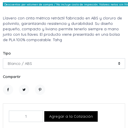
Descuentos por volumen de compra / No incluye costo de impresión. Valores netos sin IV
Llavero con cinta métrica retráctil fabricado en ABS y cloruro de
polivinilo, garantizando resistencia y durabilidad. Su diseño
pequeño, compacto y liviano permite tenerlo siempre a mano
junto con tus llaves. El producto viene presentado en una bolsa
de PLA 100% compostable. Tahg
Tipo
Compartir
Compartir
Tuitear
Pinterest
Agregar a la Cotización