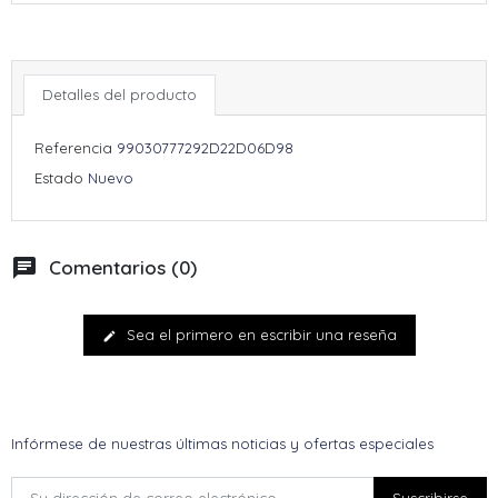
Detalles del producto
Referencia
99030777292D22D06D98
Estado
Nuevo
chat
Comentarios (0)
Sea el primero en escribir una reseña
edit
Infórmese de nuestras últimas noticias y ofertas especiales