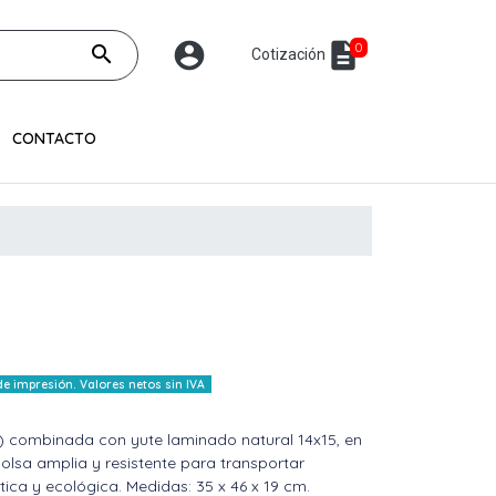
account_circle
description
0
search
Cotización
CONTACTO
 impresión. Valores netos sin IVA
) combinada con yute laminado natural 14x15, en
olsa amplia y resistente para transportar
ica y ecológica. Medidas: 35 x 46 x 19 cm.