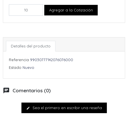
Agregar a la Cotización
Detalles del producto
Referencia
99030777142076076000
Estado
Nuevo
chat
Comentarios (0)
Sea el primero en escribir una reseña
edit