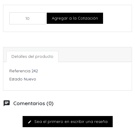
Agregar a la Cotización
Detalles del producto
Referencia
242
Estado
Nuevo
chat
Comentarios (0)
Sea el primero en escribir una reseña
edit