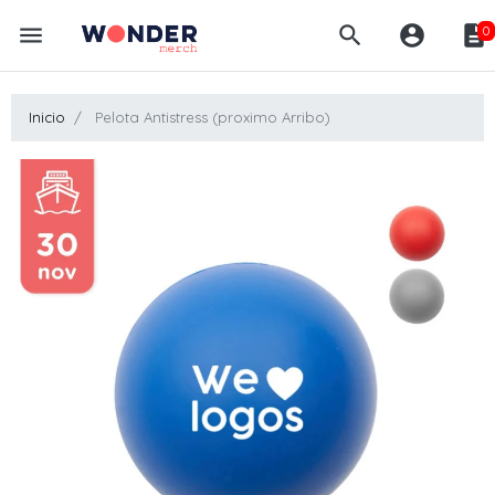
menu
search
account_circle
description
0
Inicio
Pelota Antistress (proximo Arribo)