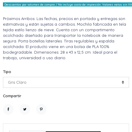
Descuentos por volumen de compra / No incluye costo de impresión. Valores netos sin IV
Próximos Arribos: Las fechas, precios en portada y entregas son
estimativas y están sujetas a cambios. Mochila fabricada en tela
tejida estilo lienzo de nieve. Cuenta con un compartimento
acolchado diseñado para transportar la notebook de manera
segura. Porta botellas laterales. Tiras regulables y espalda
acolchada. El producto viene en una bolsa de PLA 100%
biodegradable. Dimensiones: 28 x 43 x 12,5 cm. Ideal para el
trabajo, universidad o uso diario.
Tipo
Compartir
Compartir
Tuitear
Pinterest