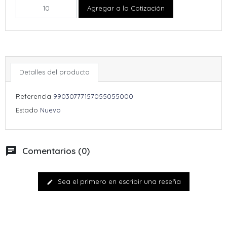
Agregar a la Cotización
Detalles del producto
Referencia
99030777157055055000
Estado
Nuevo
chat
Comentarios (0)
Sea el primero en escribir una reseña
edit