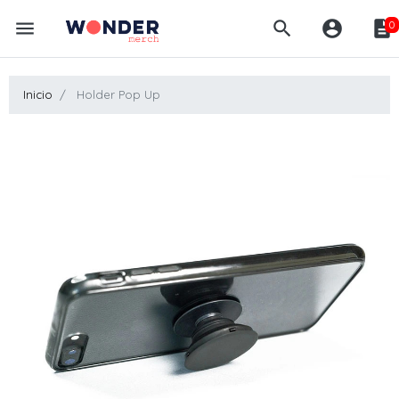
menu
search
account_circle
description
0
Inicio
Holder Pop Up