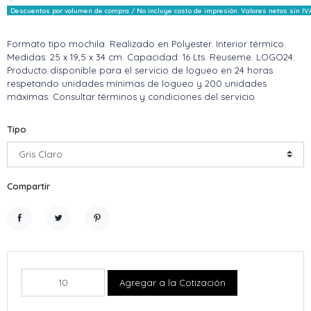
Descuentos por volumen de compra / No incluye costo de impresión. Valores netos sin IV
Formato tipo mochila. Realizado en Polyester. Interior térmico.
Medidas: 25 x 19,5 x 34 cm. Capacidad: 16 Lts. Reuseme. LOGO24:
Producto disponible para el servicio de logueo en 24 horas
respetando unidades mínimas de logueo y 200 unidades
máximas. Consultar términos y condiciones del servicio
Tipo
Compartir
Compartir
Tuitear
Pinterest
Agregar a la Cotización