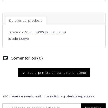
Detalles del producto
Referencia
10098000008055055000
Estado
Nuevo
chat
Comentarios (0)
Sea el primero en escribir una reseña
edit
Infórmese de nuestras últimas noticias y ofertas especiales