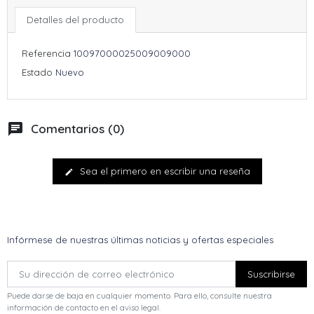
Detalles del producto
Referencia
10097000025009009000
Estado
Nuevo
chat
Comentarios (0)
Sea el primero en escribir una reseña
edit
Infórmese de nuestras últimas noticias y ofertas especiales
Puede darse de baja en cualquier momento. Para ello, consulte nuestra
información de contacto en el aviso legal.