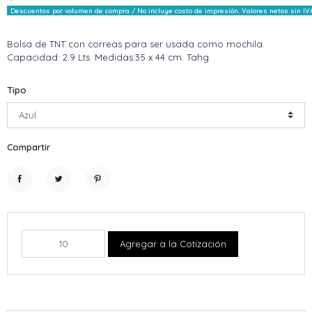
Descuentos por volumen de compra / No incluye costo de impresión. Valores netos sin IV
Bolsa de TNT con correas para ser usada como mochila.
Capacidad: 2.9 Lts. Medidas:35 x 44 cm. Tahg
Tipo
Compartir
Compartir
Tuitear
Pinterest
Agregar a la Cotización