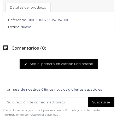
Detalles del producto
Referencia
01005000254062062000
Estado
Nuevo
chat
Comentarios (0)
Sea el primero en escribir una reseña
edit
Infórmese de nuestras últimas noticias y ofertas especiales
Puede darse de baja en cualquier momento. Para ello, consulte nuestra
información de contacto en el aviso legal.