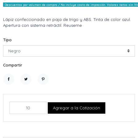
Descuentos por volumen de compra / No incluye costo de impresión. Valores netos sin IV
Lápiz confeccionado en paja de trigo y ABS. Tinta de color azul.
Apertura con sistema retráctil. Reuseme
Tipo
Compartir
Compartir
Tuitear
Pinterest
Agregar a la Cotización