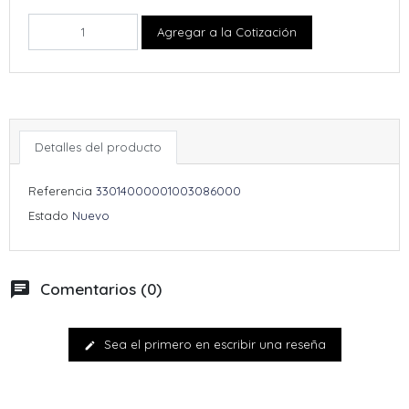
Agregar a la Cotización
Detalles del producto
Referencia
33014000001003086000
Estado
Nuevo
chat
Comentarios (0)
Sea el primero en escribir una reseña
edit