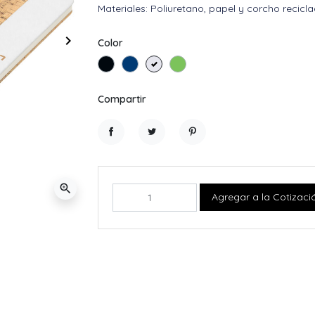
Materiales: Poliuretano, papel y corcho recicla
keyboard_arrow_right
Color
Siguiente
Negro
Azul
Blanco
Verde Manzana
Compartir
Compartir
Tuitear
Pinterest
zoom_in
Agregar a la Cotizaci