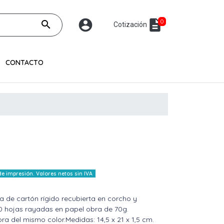
account_circle
description
0
search
Cotización
CONTACTO
 impresión. Valores netos sin IVA
a de cartón rígido recubierta en corcho y
 80 hojas rayadas en papel obra de 70g.
ra del mismo color.Medidas: 14,5 x 21 x 1,5 cm.