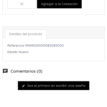
Agregar a la Cotización
Detalles del producto
Referencia
19049000001085085000
Estado
Nuevo
chat
Comentarios (0)
Sea el primero en escribir una reseña
edit