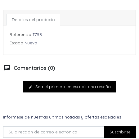
Detalles del producto
Referencia
T758
Estado
Nuevo
chat
Comentarios (0)
Sea el primero en escribir una reseña
edit
Infórmese de nuestras últimas noticias y ofertas especiales