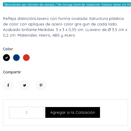
Descuentos por volumen de compra / No incluye costo de impresión. Valores netos sin IV
Refleja distinciónLlavero con forma ovalada. Estructura plástica
de color con apliques de acero color gris gun de cada lado.
Acabado brillante.Medidas: 5 x 3 x 0,35 cm. LLavero de Ø 3,5 cm x
0,2 cm. Materiales: Hierro, ABS y Acero.
Color
Negro
Azul
Rojo
Compartir
Compartir
Tuitear
Pinterest
Agregar a la Cotización