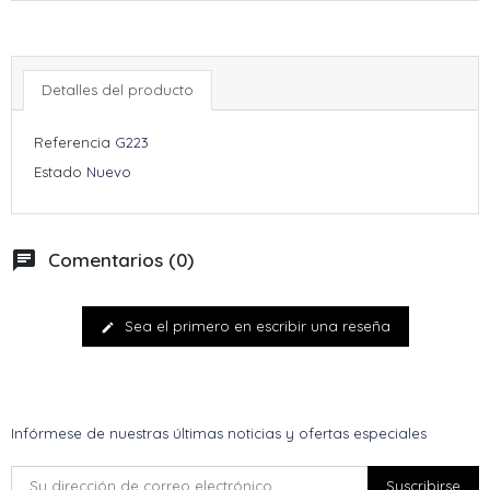
Detalles del producto
Referencia
G223
Estado
Nuevo
chat
Comentarios (0)
Sea el primero en escribir una reseña
edit
Infórmese de nuestras últimas noticias y ofertas especiales