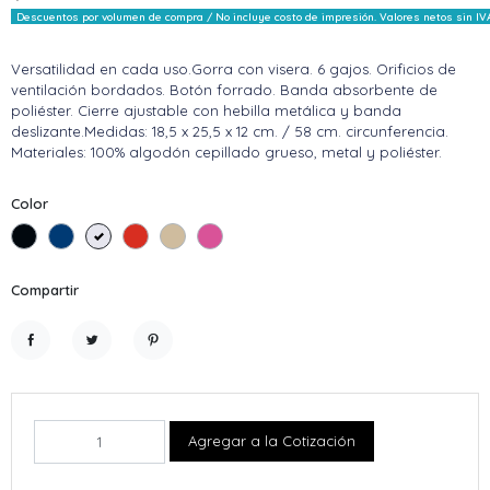
Descuentos por volumen de compra / No incluye costo de impresión. Valores netos sin IV
Versatilidad en cada uso.Gorra con visera. 6 gajos. Orificios de
ventilación bordados. Botón forrado. Banda absorbente de
poliéster. Cierre ajustable con hebilla metálica y banda
deslizante.Medidas: 18,5 x 25,5 x 12 cm. / 58 cm. circunferencia.
Materiales: 100% algodón cepillado grueso, metal y poliéster.
Color
Negro
Azul
Blanco
Rojo
Beige
Rosa
Compartir
Compartir
Tuitear
Pinterest
Agregar a la Cotización