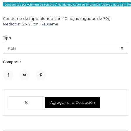
Descuentos por volumen de compra / No incluye costo de impresión. Valores netos sin IV
Cuaderno de tapa blanda con 40 hojas rayadas de 70g.
Medidas: 12 x 21 cm. Reuseme
Tipo
Compartir
Compartir
Tuitear
Pinterest
Agregar a la Cotización