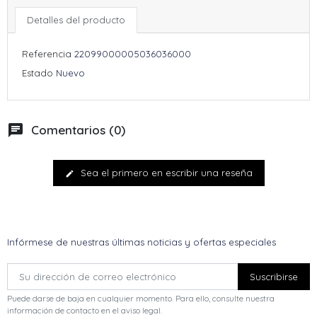
Detalles del producto
Referencia
22099000005036036000
Estado
Nuevo
chat
Comentarios (0)
Sea el primero en escribir una reseña
edit
Infórmese de nuestras últimas noticias y ofertas especiales
Puede darse de baja en cualquier momento. Para ello, consulte nuestra
información de contacto en el aviso legal.