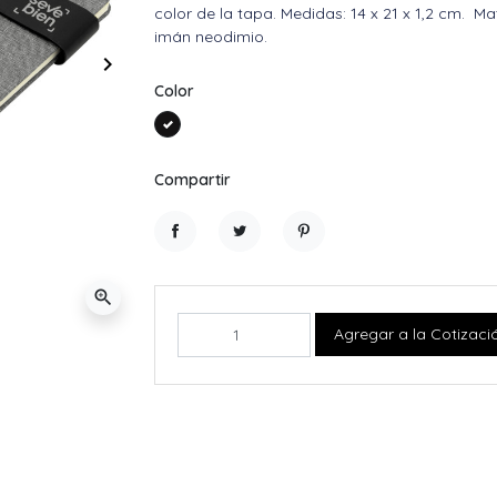
color de la tapa. Medidas: 14 x 21 x 1,2 cm. Ma
imán neodimio.
keyboard_arrow_right
Siguiente
Color
Gris + Negro
Compartir
Compartir
Tuitear
Pinterest
zoom_in
Agregar a la Cotizaci