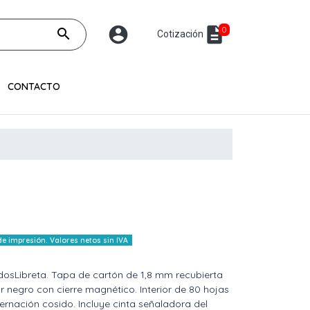
account_circle
description
0
search
Cotización
CONTACTO
 impresión. Valores netos sin IVA
dosLibreta. Tapa de cartón de 1,8 mm recubierta
or negro con cierre magnético. Interior de 80 hojas
nación cosido. Incluye cinta señaladora del