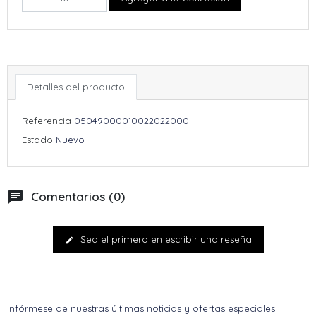
Detalles del producto
Referencia
05049000010022022000
Estado
Nuevo
chat
Comentarios (0)
Sea el primero en escribir una reseña
edit
Infórmese de nuestras últimas noticias y ofertas especiales