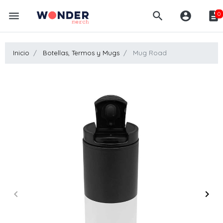
menu
search
account_circle
description
0
Inicio
Botellas, Termos y Mugs
Mug Road
keyboard_arrow_left
keyboard_arrow_right
Anterior
Sigui