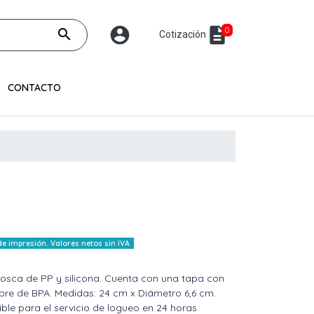
account_circle
description
0
search
Cotización
CONTACTO
 impresión. Valores netos sin IVA
 rosca de PP y silicona. Cuenta con una tapa con
libre de BPA. Medidas: 24 cm x Diámetro 6,6 cm.
le para el servicio de logueo en 24 horas