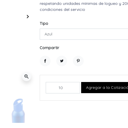
respetando unidades mínimas de logueo y 20
condiciones del servicio
keyboard_arrow_right
Siguiente
Tipo
Compartir
Compartir
Tuitear
Pinterest
zoom_in
Agregar a la Cotizaci