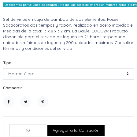
Descuentos por volumen de compra / No incluye costo de impresión. Valores netos sin IV
Set de vinos en caja de bamboo de dos elementos. Posee:
Sacacorchos dos tiempos y tapón, realizado en acero inoxidable.
Medidas de la caja: 13 x 8 x 3,2 cm. La Baule. LOGO24: Producto
disponible para el servicio de logueo en 24 horas respetando
unidades mínimas de logueo y 200 unidades máximas. Consultar
términos y condiciones del servicio
Tipo
Compartir
Compartir
Tuitear
Pinterest
Agregar a la Cotización