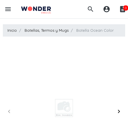
menu
search
account_circle
description
0
Inicio
Botellas, Termos y Mugs
Botella Ocean Color
keyboard_arrow_left
keyboard_arrow_right
Anterior
Sigui