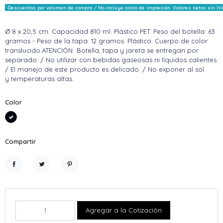
Descuentos por volumen de compra / No incluye costo de impresión. Valores netos sin IV
Ø 8 x 20,5 cm. Capacidad 810 ml. Plástico PET. Peso del botella: 63
gramos - Peso de la tapa: 12 gramos. Plástico. Cuerpo de color
translucido.ATENCIÓN Botella, tapa y jareta se entregan por
separado. / No utilizar con bebidas gaseosas ni líquidos calientes.
/ El manejo de este producto es delicado. / No exponer al sol
y temperaturas altas.
Color
Negro
Compartir
Compartir
Tuitear
Pinterest
Agregar a la Cotización