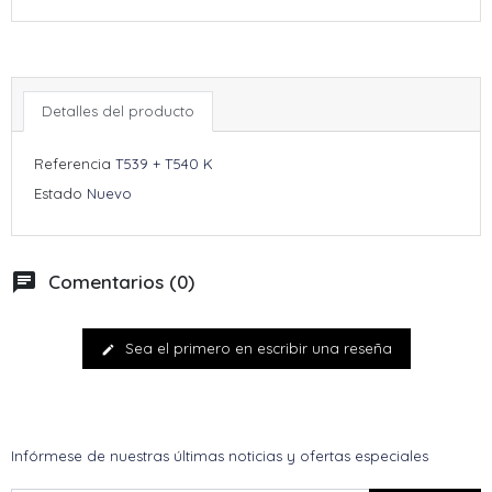
Detalles del producto
Referencia
T539 + T540 K
Estado
Nuevo
chat
Comentarios (0)
Sea el primero en escribir una reseña
edit
Infórmese de nuestras últimas noticias y ofertas especiales