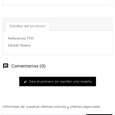
Detalles del producto
Referencia
T751
Estado
Nuevo
chat
Comentarios (0)
Sea el primero en escribir una reseña
edit
Infórmese de nuestras últimas noticias y ofertas especiales