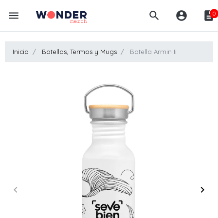
menu
search
account_circle
description
0
Inicio
Botellas, Termos y Mugs
Botella Armin Ii
keyboard_arrow_left
keyboard_arrow_right
Anterior
Sigui