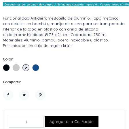
Descuentos por volumen de compra / No incluye costo de impresión. Valores netos sin IV
Funcionalidad AntiderrameBotella de aluminio. Tapa metálica
con detalles en bambú y manija de acero para ser transportada.
Interior de la tapa en plástico con anillo de silicona
antiderrame.Medidas: Ø 7,3 x 24 cm. Capacidad: 750 ml.
Materiales: Aluminio, bambú, acero inoxidable y plástico.
Presentación: en caja de regalo kraft
Color
Negro
Plata
Blanco
Royal Blue
Compartir
Compartir
Tuitear
Pinterest
Agregar a la Cotización