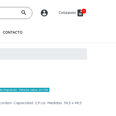
account_circle
description
0
search
Cotización
CONTACTO
 impresión. Valores netos sin IVA
cordón. Capacidad: 2,9 Lts. Medidas: 34,5 x 44,5