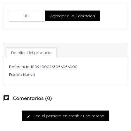
Agregar a la Cotización
Detalles del producto
Referencia
10094000263056056000
Estado
Nuevo
chat
Comentarios (0)
Sea el primero en escribir una reseña
edit