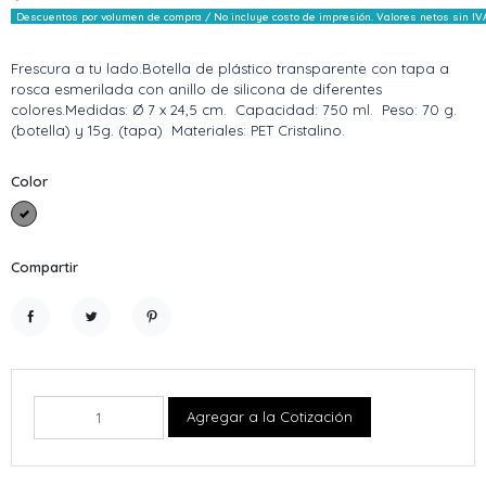
Descuentos por volumen de compra / No incluye costo de impresión. Valores netos sin IV
Frescura a tu lado.Botella de plástico transparente con tapa a
rosca esmerilada con anillo de silicona de diferentes
colores.Medidas: Ø 7 x 24,5 cm. Capacidad: 750 ml. Peso: 70 g.
(botella) y 15g. (tapa) Materiales: PET Cristalino.
Color
Gris claro
Compartir
Compartir
Tuitear
Pinterest
Agregar a la Cotización