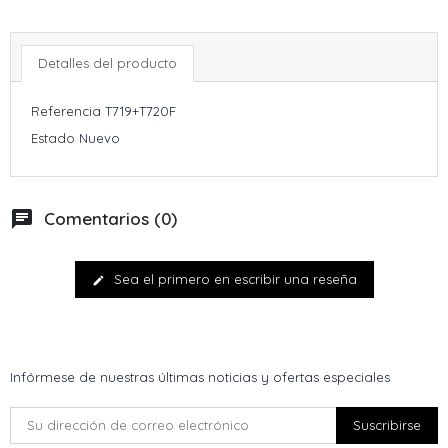
Detalles del producto
Referencia
T719+T720F
Estado
Nuevo
chat
Comentarios (0)
Sea el primero en escribir una reseña
edit
Infórmese de nuestras últimas noticias y ofertas especiales